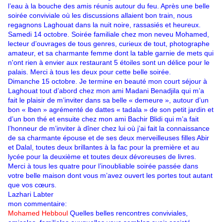
l’eau à la bouche des amis réunis autour du feu. Après une belle
soirée conviviale où les discussions allaient bon train, nous
regagnons Laghouat dans la nuit noire, rassasiés et heureux.
Samedi 14 octobre. Soirée familiale chez mon neveu Mohamed,
lecteur d’ouvrages de tous genres, curieux de tout, photographe
amateur, et sa charmante femme dont la table garnie de mets qui
n'ont rien à envier aux restaurant 5 étoiles sont un délice pour le
palais. Merci à tous les deux pour cette belle soirée.
Dimanche 15 octobre. Je termine en beauté mon court séjour à
Laghouat tout d’abord chez mon ami Madani Benadjila qui m’a
fait le plaisir de m’inviter dans sa belle « demeure », autour d’un
bon « lben » agrémenté de dattes « tadala » de son petit jardin et
d’un bon thé et ensuite chez mon ami Bachir Blidi qui m’a fait
l’honneur de m’inviter à dîner chez lui où j’ai fait la connaissance
de sa charmante épouse et de ses deux merveilleuses filles Abir
et Dalal, toutes deux brillantes à la fac pour la première et au
lycée pour la deuxième et toutes deux dévoreuses de livres.
Merci à tous les quatre pour l’inoubliable soirée passée dans
votre belle maison dont vous m’avez ouvert les portes tout autant
que vos cœurs.
Lazhari Labter
mon commentaire:
Mohamed Hebboul
Quelles belles rencontres conviviales,