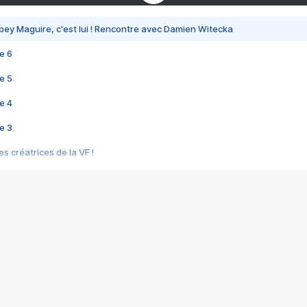
bey Maguire, c'est lui ! Rencontre avec Damien Witecka
e 6
e 5
e 4
e 3
s créatrices de la VF !
e 2
e 1
e Mektoub My Love arrive enfin ! Rencontre avec Shaïn Boumedine et Sal
i : après Toni en famille
elle réalise le bouleversant Dites lui que je l'aime
ais ! Rencontre autour de Vie privée de Rebecca Zlotowski