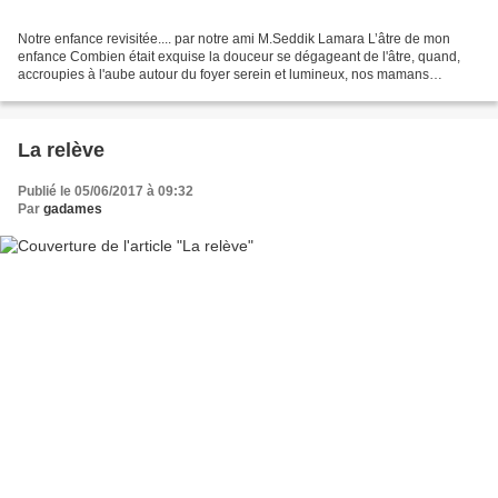
Notre enfance revisitée.... par notre ami M.Seddik Lamara L’âtre de mon
enfance Combien était exquise la douceur se dégageant de l'âtre, quand,
accroupies à l'aube autour du foyer serein et lumineux, nos mamans
s'affairaient à déposer sur le tadjin grésillant...
La relève
Publié le 05/06/2017 à 09:32
Par
gadames