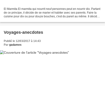
El Marmita El marmita qui nourrit neuf personnes peut en nourrir dix. Partant
de ce principe, il décide de se marier et habiter avec ses parents. Faire la
cuisine pour dix ou pour douze bouches, c'est du pareil au même. Il décide
lui aussi de vendre son...
Voyages-anecdotes
Publié le 12/03/2017 à 14:43
Par
gadames