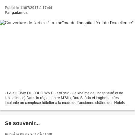
Publié le 11/07/2017 à 17:44
Par
gadames
- LA KHEÏMA DU JOUD WA EL KARAM - (la kheïma de l’hospitalité et de
l’excellence) Dans la région entre M'Sila, Bou Saâda et Laghouat s'est
implanté un complexe hôtelier à la mode de l'ancienne châine des Hotels
Transatlantiques de très grande renommée...
Se souvenir...
Publié le 08/07/2017 à 11:40