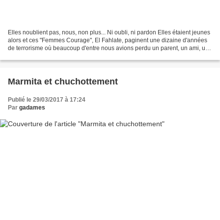
Elles noublient pas, nous, non plus... Ni oubli, ni pardon Elles étaient jeunes
alors et ces "Femmes Courage", El Fahlate, paginent une dizaine d'années
de terrorisme où beaucoup d'entre nous avions perdu un parent, un ami, un
ALGERIEN...En prenant la...
Marmita et chuchottement
Publié le 29/03/2017 à 17:24
Par
gadames