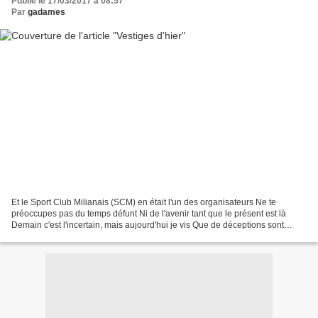
Publié le 17/03/2017 à 08:57
Par
gadames
Et le Sport Club Milianais (SCM) en était l'un des organisateurs Ne te
préoccupes pas du temps défunt Ni de l'avenir tant que le présent est là
Demain c'est l'incertain, mais aujourd'hui je vis Que de déceptions sont
venues des lendemains. O.Khayam. Lors...