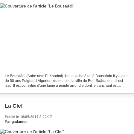
Le Bousaâdi (Autre nom El Khodmi) J'en ai acheté un à Bousaâda il y a plus
de 50 ans Poignard Algérien, du nom de la ville de Bou-Saâda dont il est
issu. Il est constitué d'une lame à pointe arrondie dont le tranchant est
obtenu par battage d'un côté...
La Clef
Publié le 18/05/2017 à 22:17
Par
gadames