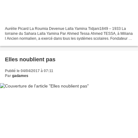
Aurélie Picard La Roumia Devenue Lalla Yamina Tidjani1849 – 1933 La
lorraine du Sahara Lalla Yamina Par Ahmed Tessa Ahmed TESSA, à Miliana
l Ancien normalien, a exercé dans tous les systèmes scolaires. Fondateur de
la première revue d’éducation bilingue...
Elles noublient pas
Publié le 04/04/2017 à 07:11
Par
gadames