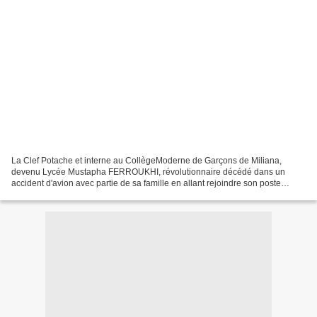
La Clef Potache et interne au CollègeModerne de Garçons de Miliana,
devenu Lycée Mustapha FERROUKHI, révolutionnaire décédé dans un
accident d'avion avec partie de sa famille en allant rejoindre son poste
d'Ambassadeur de l'Algérie Combattante à PEKIN,...