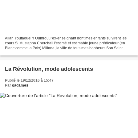
Allah Youtaouel fi Oumrou, l'ex-enseignant dont mes enfants suivirent les
cours Si Mustapha Cherchali l'estimé et estimable jeune prédicateur (en
Blanc comme la Paix) Miliana, la ville de tous mes bonheurs Son Saint
Patron, Sidi Ahmed Benyoucef aurait...
La Révolution, mode adolescents
Publié le 19/12/2016 à 15:47
Par
gadames