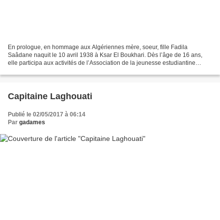
En prologue, en hommage aux Algériennes mère, soeur, fille Fadila
Saâdane naquit le 10 avril 1938 à Ksar El Boukhari. Dès l’âge de 16 ans,
elle participa aux activités de l’Association de la jeunesse estudiantine
musulmane de Constantine dominée par le...
Capitaine Laghouati
Publié le 02/05/2017 à 06:14
Par
gadames