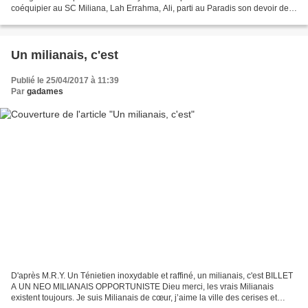
coéquipier au SC Miliana, Lah Errahma, Ali, parti au Paradis son devoir de
moudjahed accompli, m'accueillait durant...
Un milianais, c'est
Publié le 25/04/2017 à 11:39
Par
gadames
D'après M.R.Y. Un Ténietien inoxydable et raffiné, un milianais, c'est BILLET
A UN NEO MILIANAIS OPPORTUNISTE Dieu merci, les vrais Milianais
existent toujours. Je suis Milianais de cœur, j’aime la ville des cerises et