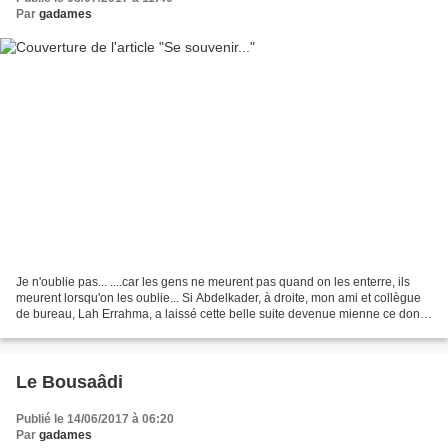
Par
gadames
Je n'oublie pas... ....car les gens ne meurent pas quand on les enterre, ils
meurent lorsqu'on les oublie... Si Abdelkader, à droite, mon ami et collègue
de bureau, Lah Errahma, a laissé cette belle suite devenue mienne ce dont
je m'énorgueillis Toufik...
Le Bousaâdi
Publié le 14/06/2017 à 06:20
Par
gadames