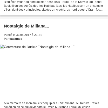
D'où êtes-vous : du bord de mer, des Oasis, Targui, de la Kabylie, du Djebel
Boukhil ou des Aurès, des Iles Habibas (Les Îles Habibas sont un ensemble
d'îles, dont deux principales, situées en Algérie, au nord-ouest d'Oran, face à
la plage de Madegh....
Nostalgie de Miliana...
Publié le 30/05/2017 à 23:21
Par
gadames
A la mémoire de mon ami et coéquipier au SC Miliana, Ali Rebika. J'étais
collégien en ce qui deviendra le Lycée Mustapha Ferroukhi et son