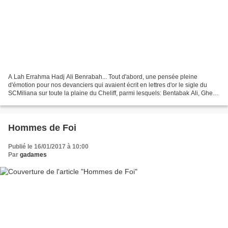
A Lah Errahma Hadj Ali Benrabah... Tout d'abord, une pensée pleine
d'émotion pour nos devanciers qui avaient écrit en lettres d'or le sigle du
SCMiliana sur toute la plaine du Cheliff, parmi lesquels: Bentabak Ali, Ghersi
Miloud, Benrabah Ali, Djeblaoui...
Hommes de Foi
Publié le 16/01/2017 à 10:00
Par
gadames