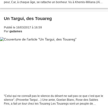
peur, Car, à chaque âge, se rattache un bonheur. Vu à Khemis-Miliana (Aïn
Defla) Vieillir en beauté,...
Un Targui, des Touareg
Publié le 16/03/2017 à 16:59
Par
gadames
"Celui qui ne connaît pas le silence du désert ne sait pas ce que c’est que le
silence". (Proverbe Targui…) Une amie, Goelan Blanc, Rose des Sables
Fins, a fait un tour chez les Touareg Les Touaregs sont un peuple de
Berbères nomades vivant dans le Sahara...