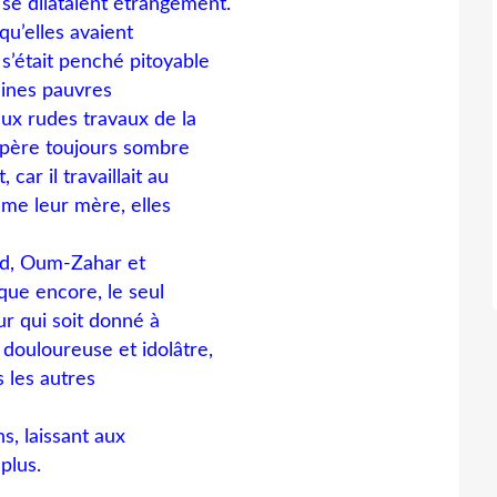
 se dilataient étrangement.
u’elles avaient
 s’était penché pitoyable
uines pauvres
aux rudes travaux de la
u père toujours sombre
car il travaillait au
mme leur mère, elles
urd, Oum-Zahar et
que encore, le seul
ur qui soit donné à
douloureuse et idolâtre,
 les autres
ns, laissant aux
plus.