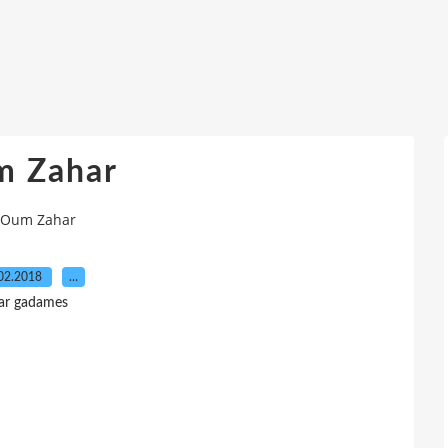
 Zahar
Oum Zahar
02.2018
…
ar gadames