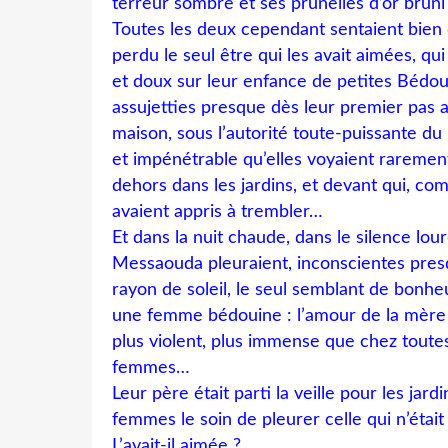
terreur sombre et ses prunelles d’or bruni
Toutes les deux cependant sentaient bien q
perdu le seul être qui les avait aimées, qui
et doux sur leur enfance de petites Bédo
assujetties presque dès leur premier pas 
maison, sous l’autorité toute-puissante d
et impénétrable qu’elles voyaient rarement, 
dehors dans les jardins, et devant qui, co
avaient appris à trembler…
Et dans la nuit chaude, dans le silence lo
Messaouda pleuraient, inconscientes pres
rayon de soleil, le seul semblant de bonhe
une femme bédouine : l’amour de la mère 
plus violent, plus immense que chez toutes
femmes…
Leur père était parti la veille pour les jardi
femmes le soin de pleurer celle qui n’était 
L’avait-il aimée ?