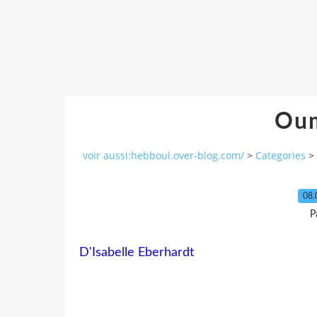
Oum
voir aussi:hebboul.over-blog.com/
>
Categories
>
08.
P
D'Isabelle Eberhardt