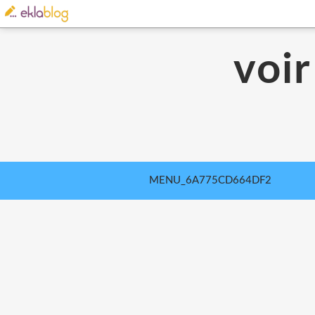
voir
MENU_6A775CD664DF2