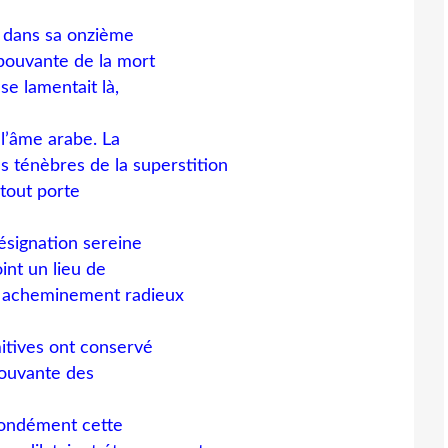
t dans sa onzième
épouvante de la mort
se lamentait là,
l’âme arabe. La
es ténèbres de la superstition
tout porte
résignation sereine
oint un lieu de
un acheminement radieux
mitives ont conservé
pouvante des
fondément cette