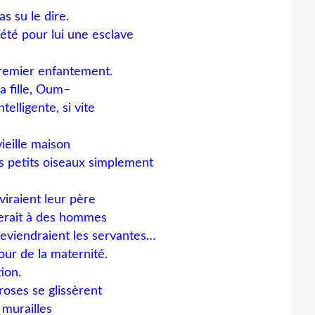
s su le dire.
 été pour lui une esclave
premier enfantement.
a fille, Oum–
telligente, si vite
ieille maison
des petits oiseaux simplement
raient leur père
nnerait à des hommes
deviendraient les servantes…
jour de la maternité.
ion.
roses se glissèrent
 murailles