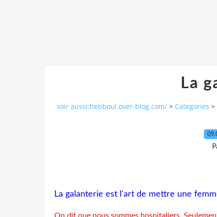
La g
voir aussi:hebboul.over-blog.com/
>
Categories
>
09.
P
La galanterie est l'art de mettre une femm
On dit que nous sommes hospitaliers. Seulemen