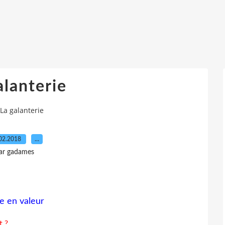
alanterie
La galanterie
02.2018
…
ar gadames
e en valeur
t ?