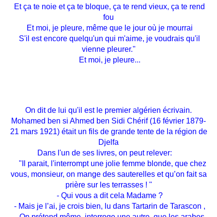
Et ça te noie et ça te bloque, ça te rend vieux, ça te rend
fou
Et moi, je pleure, même que le jour où je mourrai
S'il est encore quelqu'un qui m'aime, je voudrais qu'il
vienne pleurer."
Et moi, je pleure...
On dit de lui qu'il est le premier algérien écrivain.
Mohamed ben si Ahmed ben Sidi Chérif (16 février 1879-
21 mars 1921) était un fils de grande tente de la région de
Djelfa
Dans l'un de ses livres, on peut relever:
"Il parait, l'interrompt une jolie femme blonde, que chez
vous, monsieur, on mange des sauterelles et qu’on fait sa
prière sur les terrasses ! "
- Qui vous a dit cela Madame ?
- Mais je l’ai, je crois bien, lu dans Tartarin de Tarascon ,
- On prétend même, interroge une autre, que les arabes