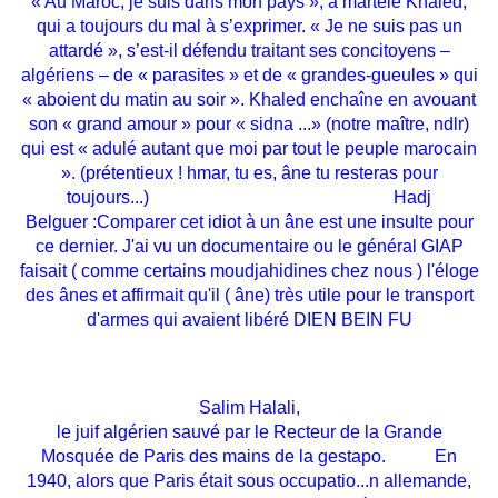
« Au Maroc, je suis dans mon pays », a martelé Khaled,
qui a toujours du mal à s’exprimer. « Je ne suis pas un
attardé », s’est-il défendu traitant ses concitoyens –
algériens – de « parasites » et de « grandes-gueules » qui
« aboient du matin au soir ». Khaled enchaîne en avouant
son « grand amour » pour « sidna
...
» (notre maître, ndlr)
qui est « adulé autant que moi par tout le peuple marocain
». (prétentieux ! hmar, tu es, âne tu resteras pour
toujours...)
Hadj
Belguer
:Comparer cet idiot à un âne est une insulte pour
ce dernier. J'ai vu un documentaire ou le général GIAP
faisait ( comme certains moudjahidines chez nous ) l'éloge
des ânes et affirmait qu'il ( âne) très utile pour le transport
d'armes qui avaient libéré DIEN BEIN FU
Salim Halali,
le juif algérien sauvé par le Recteur de la Grande
Mosquée de Paris des mains de la gestapo. En
1940, alors que Paris était sous occupatio
...
n allemande,