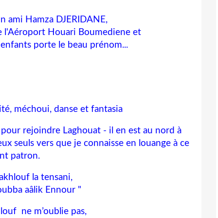
on ami Hamza DJERIDANE,
e l'Aéroport Houari Boumediene et
enfants porte le beau prénom...
ité, méchoui, danse et fantasia
 pour rejoindre Laghouat - il en est au nord à
eux seuls vers que je connaisse en louange à ce
int patron.
akhlouf la tensani,
oubba aâlik Ennour "
louf ne m’oublie pas,