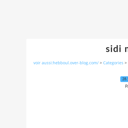
sidi
voir aussi:hebboul.over-blog.com/
>
Categories
>
28.
P