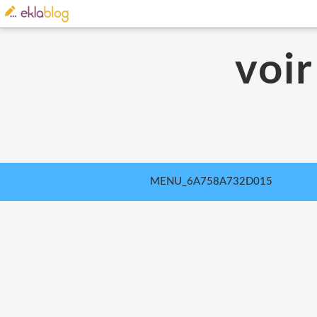
voir
MENU_6A758A732D015