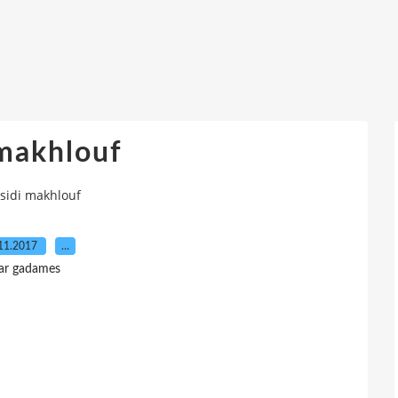
 makhlouf
sidi makhlouf
11.2017
…
ar gadames