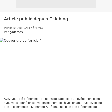
Article publié depuis Eklablog
Publié le 21/03/2017 à 17:47
Par
gadames
Avez-vous été prénommés de noms qui rappellent un événement et en
avez-vous donné en souvenirs mémorables à vos enfants ? Jouez le jeu...
que je commence... Mohamed-Ali, à gauche, bien que prénommé du
Cassius Clay islamisé, n'a pu atteindre la corpulence...