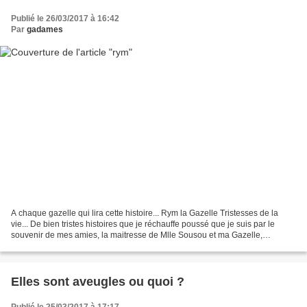
Publié le 26/03/2017 à 16:42
Par
gadames
A chaque gazelle qui lira cette histoire... Rym la Gazelle Tristesses de la
vie... De bien tristes histoires que je réchauffe poussé que je suis par le
souvenir de mes amies, la maitresse de Mlle Sousou et ma Gazelle,
disparues toutes deux...chacune à...
Elles sont aveugles ou quoi ?
Publié le 25/03/2017 à 17:17