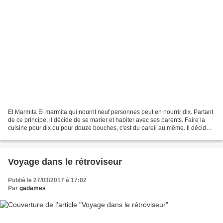
El Marmita El marmita qui nourrit neuf personnes peut en nourrir dix. Partant
de ce principe, il décide de se marier et habiter avec ses parents. Faire la
cuisine pour dix ou pour douze bouches, c'est du pareil au même. Il décide
lui aussi de vendre son...
Voyage dans le rétroviseur
Publié le 27/03/2017 à 17:02
Par
gadames