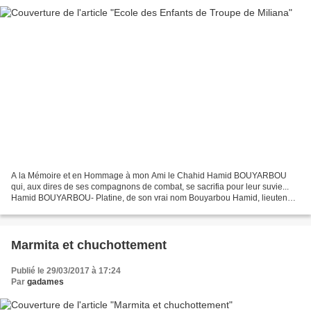
A la Mémoire et en Hommage à mon Ami le Chahid Hamid BOUYARBOU
qui, aux dires de ses compagnons de combat, se sacrifia pour leur suvie...
Hamid BOUYARBOU- Platine, de son vrai nom Bouyarbou Hamid, lieutenant
de l’ALN et chef de commando. Il s’illustra...
Marmita et chuchottement
Publié le 29/03/2017 à 17:24
Par
gadames