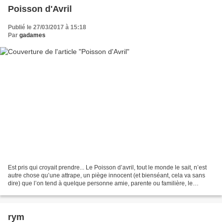
Poisson d'Avril
Publié le 27/03/2017 à 15:18
Par
gadames
Est pris qui croyait prendre... Le Poisson d’avril, tout le monde le sait, n’est
autre chose qu’une attrape, un piège innocent (et bienséant, cela va sans
dire) que l’on tend à quelque personne amie, parente ou familière, le
premier jour de ce mois d’avril....
rym