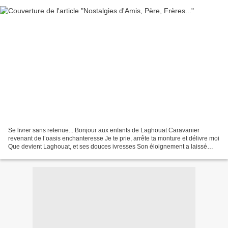
Se livrer sans retenue... Bonjour aux enfants de Laghouat Caravanier
revenant de l’oasis enchanteresse Je te prie, arrête ta monture et délivre moi
Que devient Laghouat, et ses douces ivresses Son éloignement a laissé
mon âme en émoi ( M.S.LAMARA) Bonjour...