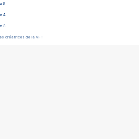
e 5
e 4
e 3
s créatrices de la VF !
e 2
e 1
e Mektoub My Love arrive enfin ! Rencontre avec Shaïn Boumedine et Sal
i : après Toni en famille
elle réalise le bouleversant Dites lui que je l'aime
ais ! Rencontre autour de Vie privée de Rebecca Zlotowski
 de Marguerite, Grave... Rencontre avec Ella Rumpf
 Les Rêveurs, un film intime sur la santé mentale
a avec un film sur le mouvement des Gilets jaunes