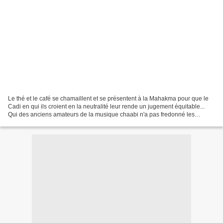
Le thé et le café se chamaillent et se présentent à la Mahakma pour que le
Cadi en qui ils croient en la neutralité leur rende un jugement équitable...
Qui des anciens amateurs de la musique chaabi n'a pas fredonné les
paroles de la qaçida du répertoire...