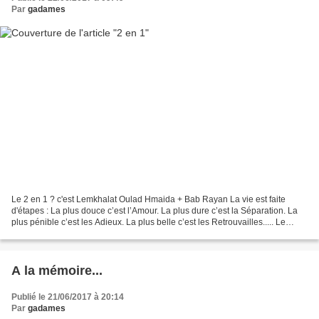
Par
gadames
Le 2 en 1 ? c'est Lemkhalat Oulad Hmaida + Bab Rayan La vie est faite
d'étapes : La plus douce c’est l’Amour. La plus dure c’est la Séparation. La
plus pénible c’est les Adieux. La plus belle c’est les Retrouvailles..... Le
Targui, qui n’est point délicat...
A la mémoire...
Publié le 21/06/2017 à 20:14
Par
gadames