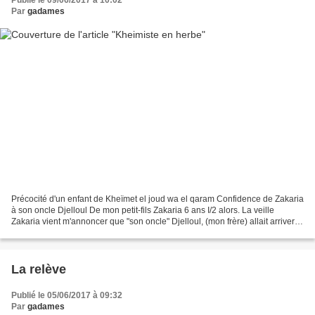
Par
gadames
Précocité d'un enfant de Kheïmet el joud wa el qaram Confidence de Zakaria
à son oncle Djelloul De mon petit-fils Zakaria 6 ans I/2 alors. La veille
Zakaria vient m'annoncer que "son oncle" Djelloul, (mon frère) allait arriver
de Laghouat pour nous rendre...
La relève
Publié le 05/06/2017 à 09:32
Par
gadames