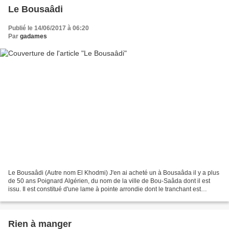
Le Bousaâdi
Publié le 14/06/2017 à 06:20
Par
gadames
Le Bousaâdi (Autre nom El Khodmi) J'en ai acheté un à Bousaâda il y a plus
de 50 ans Poignard Algérien, du nom de la ville de Bou-Saâda dont il est
issu. Il est constitué d'une lame à pointe arrondie dont le tranchant est
obtenu par battage d'un côté...
Rien à manger