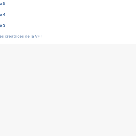
e 5
e 4
e 3
s créatrices de la VF !
e 2
e 1
e Mektoub My Love arrive enfin ! Rencontre avec Shaïn Boumedine et Sal
i : après Toni en famille
elle réalise le bouleversant Dites lui que je l'aime
ais ! Rencontre autour de Vie privée de Rebecca Zlotowski
 de Marguerite, Grave... Rencontre avec Ella Rumpf
 Les Rêveurs, un film intime sur la santé mentale
a avec un film sur le mouvement des Gilets jaunes