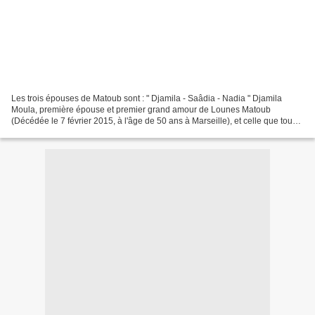
Les trois épouses de Matoub sont : " Djamila - Saâdia - Nadia " Djamila
Moula, première épouse et premier grand amour de Lounes Matoub
(Décédée le 7 février 2015, à l'âge de 50 ans à Marseille), et celle que tous
les fans de Matoub connaissent au travers...