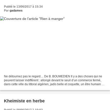
Publié le 13/06/2017 à 15:34
Par
gadames
Ne détournez pas le regard.... De B. BOUMEDIEN Il y a des choses qui ne
peuvent laisser indifférent : allongé devant le seuil d’un commerce fermé,
dans cette ville du littoral algérien, jadis belle et coquette, un être humain qui
n’a plus rien d’humain,...
Kheimiste en herbe
Publié le 09/06/2017 à 10:02