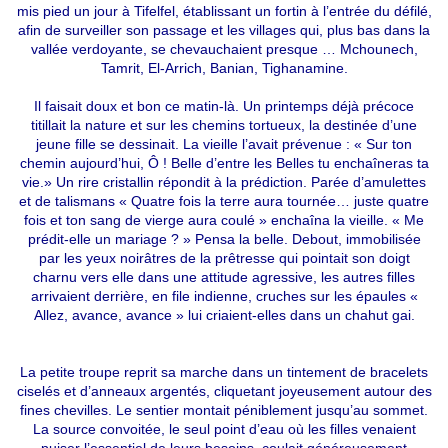
mis pied un jour à Tifelfel, établissant un fortin à l’entrée du défilé,
afin de surveiller son passage et les villages qui, plus bas dans la
vallée verdoyante, se chevauchaient presque … Mchounech,
Tamrit, El-Arrich, Banian, Tighanamine.
Il faisait doux et bon ce matin-là. Un printemps déjà précoce
titillait la nature et sur les chemins tortueux, la destinée d’une
jeune fille se dessinait. La vieille l’avait prévenue : « Sur ton
chemin aujourd’hui, Ô ! Belle d’entre les Belles tu enchaîneras ta
vie.» Un rire cristallin répondit à la prédiction. Parée d’amulettes
et de talismans « Quatre fois la terre aura tournée… juste quatre
fois et ton sang de vierge aura coulé » enchaîna la vieille. « Me
prédit-elle un mariage ? » Pensa la belle. Debout, immobilisée
par les yeux noirâtres de la prêtresse qui pointait son doigt
charnu vers elle dans une attitude agressive, les autres filles
arrivaient derrière, en file indienne, cruches sur les épaules «
Allez, avance, avance » lui criaient-elles dans un chahut gai.
La petite troupe reprit sa marche dans un tintement de bracelets
ciselés et d’anneaux argentés, cliquetant joyeusement autour des
fines chevilles. Le sentier montait péniblement jusqu’au sommet.
La source convoitée, le seul point d’eau où les filles venaient