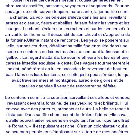
puiser l’essentiel de leurs besoins, coulait généreusement
abreuvant assoiffés, passants, voyageurs et vagabonds. Pour se
soulager de cette corvée toujours harassante, la jeune fille se mit
à chanter. Sa voix mélodieuse s’éleva dans les airs, réveillant
arbres et oiseaux, fleurs et abeilles, faisant frémir les vents et les
nuages. Le chant s’éclata sur les rochers et sur les sentiers d’où
arrivait le bel homme. Il descendit de son cheval et s’approcha de
la fontaine.Ultime instant de rencontre. Les yeux se posèrent sur
elle, sur ses courbes, détaillant sa taille fine enroulée dans une
série de ceintures en laines tressées, accentuant la finesse et le
galbe… Le regard s’attarda. Le sourire effleura les lèvres et une
caresse interdite esquisse le geste. Des vagues tourmentèrent le
soldat, pénétrèrent en lui en saccades le traversant de haut en
bas. Dans ces lieux lointains, sur cette piste poussiéreuse, lui qui
avait traversé mers et montagnes, auréolé de gloires et de
batailles gagnées Il venait de rencontrer sa défaite
.
Le centurion se mit à la courtiser, surveillant ses allées et venues,
rêvassant devant la fontaine, de ses yeux noirs et brillants. Il lui
envoya avec des porteurs, présents et fleurs. La belle se tenait à
distance. Dans sa tête cheminaient de drôles d’idées. Elle savait
qu’elle pouvait aider les siens en exploitant l’amour que lui offrait
le Romain. « Il est puissant et riche. C’est un colonisateur qui a
vaincu mon peuple en s’établissant sur la terre de mes ancêtres.