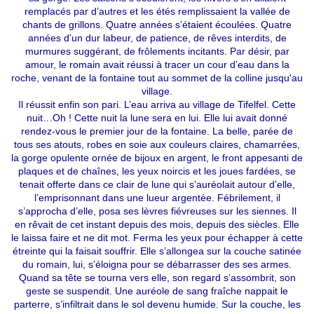
remplacés par d’autres et les étés remplissaient la vallée de
chants de grillons. Quatre années s’étaient écoulées. Quatre
années d’un dur labeur, de patience, de rêves interdits, de
murmures suggérant, de frôlements incitants. Par désir, par
amour, le romain avait réussi à tracer un cour d’eau dans la
roche, venant de la fontaine tout au sommet de la colline jusqu'au
village.
Il réussit enfin son pari. L’eau arriva au village de Tifelfel. Cette
nuit…Oh ! Cette nuit la lune sera en lui. Elle lui avait donné
rendez-vous le premier jour de la fontaine. La belle, parée de
tous ses atouts, robes en soie aux couleurs claires, chamarrées,
la gorge opulente ornée de bijoux en argent, le front appesanti de
plaques et de chaînes, les yeux noircis et les joues fardées, se
tenait offerte dans ce clair de lune qui s’auréolait autour d’elle,
l’emprisonnant dans une lueur argentée. Fébrilement, il
s’approcha d’elle, posa ses lèvres fiévreuses sur les siennes. Il
en rêvait de cet instant depuis des mois, depuis des siècles. Elle
le laissa faire et ne dit mot. Ferma les yeux pour échapper à cette
étreinte qui la faisait souffrir. Elle s’allongea sur la couche satinée
du romain, lui, s’éloigna pour se débarrasser des ses armes.
Quand sa tête se tourna vers elle, son regard s’assombrit, son
geste se suspendit. Une auréole de sang fraîche nappait le
parterre, s’infiltrait dans le sol devenu humide. Sur la couche, les