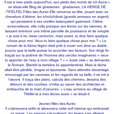
Il est à mes pieds aujourd’hui, aux pieds des monts de ich Aziza »
se disait-elle Blog de ghadames : ghadames, LA VIERGE DE
TIFELFEL Filles des Aurès Elle renversa sa tête, jouant avec sa
chevelure d’ébène, les tchoûchânat (grands anneaux en argent)
qui pendaient à ses oreilles balançaient gaiement. Câline,
ensorceleuse, elle colla presque ses lèvres sur les siennes, le
laissant entrevoir une infinie parcelle de jouissance et de volupté
« je suis à toi, beau centurion, mais avant, tu dois faire quelque
chose pour moi. Veux-tu faire quelque chose pour moi ? » Le
romain de la 6ème légion était prêt à vouer son âme au diable,
pourvu que la belle puisse lui accorder ses faveurs. Son doigt fin
traçait sur la poitrine de l’homme des cercles imaginaires « veux-
tu apporter de l’eau à mon village ? » « Juste cela » se demanda
le Romain. Bientôt la berbère lui appartiendrait. Mais la tâche
allait être pénible, longue et épuisante. Sans attendre davantage,
encouragé par les caresses et les regards de sa belle, il se mit à
l’œuvre. Il traça des plans, calcula des chemins, dessina des
détours et des courbes, s’initia au savoir des architectes et
embaucha de la main d’oeuvres. « L’eau arrivera au village de
Tifelfel et à mes lèvres aussi » se disait-il.
Jeunes filles des Aurès
Il s’abreuvera enfin et abreuvera cette soif intense qui embrasait
sa gorge. Les saisons s’écoulèrent, les hivers s’en allaient