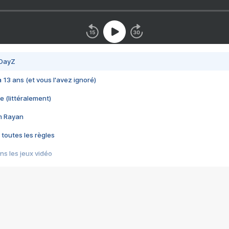
 DayZ
 a 13 ans (et vous l'avez ignoré)
e (littéralement)
im Rayan
 toutes les règles
s les jeux vidéo
us choquant de Rockstar ? - Le scandale BULLY
e plus moche de Steam
du RÊVE tourne au CAUCHEMAR
pendant 8 heures