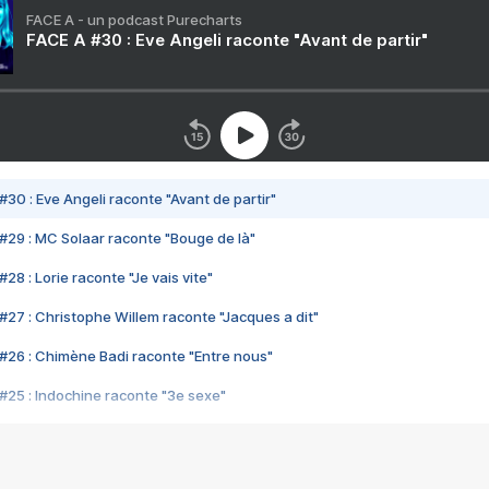
FACE A - un podcast Purecharts
FACE A #30 : Eve Angeli raconte "Avant de partir"
#30 : Eve Angeli raconte "Avant de partir"
#29 : MC Solaar raconte "Bouge de là"
28 : Lorie raconte "Je vais vite"
#27 : Christophe Willem raconte "Jacques a dit"
#26 : Chimène Badi raconte "Entre nous"
#25 : Indochine raconte "3e sexe"
#24 : Zaho raconte "C'est chelou"
#23 : Patrick Bruel raconte "Au café des délices"