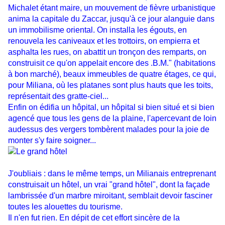
Michalet étant maire, un mouvement de fièvre urbanistique
anima la capitale du Zaccar, jusqu'à ce jour alanguie dans
un immobilisme oriental. On installa les égouts, en
renouvela les caniveaux et les trottoirs, on empierra et
asphalta les rues, on abattit un tronçon des remparts, on
construisit ce qu'on appelait encore des .B.M." (habitations
à bon marché), beaux immeubles de quatre étages, ce qui,
pour Miliana, où les platanes sont plus hauts que les toits,
représentait des gratte-ciel...
Enfin on édifia un hôpital, un hôpital si bien situé et si bien
agencé que tous les gens de la plaine, l'apercevant de loin
audessus des vergers tombèrent malades pour la joie de
monter s'y faire soigner...
J'oubliais : dans le même temps, un Milianais entreprenant
construisait un hôtel, un vrai "grand hôtel", dont la façade
lambrissée d'un marbre miroitant, semblait devoir fasciner
toutes les alouettes du tourisme.
Il n'en fut rien. En dépit de cet effort sincère de la