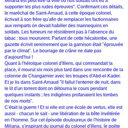
Miliana est peut ëtre la ville où nos soldats ont eu à
supporter les plus rudes épreuves". Confirmant ces détails,
le maréchal de Saint-Arnaud, à cette époque colonel,
écrivait à son frère qu'afin de remplacer les factionnaires
aux remparts on devait habiller des mannequins en
soldats. Les fumeurs ne résistèrent pas à l'absence du
tabac : tous moururent. Parlant de cette hécatombe, une
gazette écrivit sereinement que la garnison était "éprouvée
par le climat". Le bourrage de crâne ne date pas
d'aujourd'hui !
Quant à l'héroïque colonel d'Illens, qui commandait la
place, il mourut six mois plus tard dans une rencontre de la
colonne de Changarnier avec les troupes d'Abd-el-Kader.
Et je lis dans Saint-Arnaud "ll fallut l'enterrer de nuit, dans
le lit d'un torrent dont on détourna le cours pendant
quelques instants ; les indigènes profanaient les tombes
de nos morts".
C'était la guerre ! Et si elle est une école de vertus, elle est
aussi - chacun le sait - une libération de la bête invétérée
en l'homme. Sur cet épisode douloureux de l'histoire de
Miliana, s'inspirant du journal du colonel d'Illens, le poète