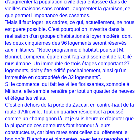
d'augmenter la population civile déjà entassée dans de
vieilles maisons sans confort - augmenter la garnison, ce
que permet l'importance des casernes.
"Mais il faut loger les cadres, ce qui, actuellement, ne nous
est guère possible. C'est pourquoi on investira dans la
réalisation d'un groupe d'habitations à loyer modéré, dont
les deux cinquièmes des 96 logements seront réservés
aux militaires. "Notre programme d'habitat, poursuit M.
Bonnet, comprend également l'agrandissement de la Cité
musulmane. Un immeuble de trois étages comportant 27
logements, doit y être édifié prochainement, ainsi qu'un
immeuble en copropriété de 32 logements".
Si le commerce, qui fait les villes florissantes, somnole à
Miliana, elle semble renaître par tout un quartier de neuves
et élégantes villas.
C'est en dehors de la porte du Zaccar, en contre-haut de la
route d'Affreville. Tout un quartier résidentiel a poussé
comme un champignon là, et je suis heureux d'ajouter que
la plupart de ces demeures font honneur à leurs
constructeurs, car bien rares sont celles qui offensent le
bon goût. Blanches et pimpantes, avec leurs pergolas et