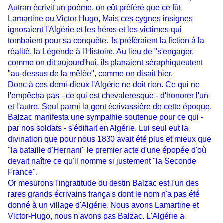
Autran écrivit un poème. on eût préféré que ce fût
Lamartine ou Victor Hugo, Mais ces cygnes insignes
ignoraient l'Algérie et les héros et les victimes qui
tombaient pour sa conquête. Ils préféraient la fiction à la
réalité, la Légende à l'Histoire. Au lieu de "s'engager,
comme on dit aujourd'hui, ils planaient séraphiqueutent
"au-dessus de la mêlée", comme on disait hier.
Donc à ces demi-dieux l'Algérie ne doit rien. Ce qui ne
l'empêcha pas - ce qui est chevaleresque - d'honorer l'un
et l'autre. Seul parmi la gent écrivassière de cette époque,
Balzac manifesta une sympathie soutenue pour ce qui -
par nos soldats - s'édifiait en Algérie. Lui seul eut la
divination que pour nous 1830 avait été plus et mieux que
"la bataille d'Hernani" le premier acte d'une épopée d'où
devait naître ce qu'il nomme si justement "la Seconde
France".
Or mesurons l'ingratitude du destin Balzac est l'un des
rares grands écrivains français dont le nom n'a pas été
donné à un village d'Algérie. Nous avons Lamartine et
Victor-Hugo, nous n'avons pas Balzac. L'Algérie a