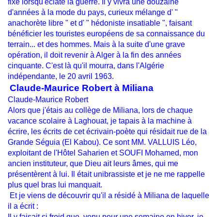
fixe lorsqu'éclate la guerre. Il y vivra une douzaine
d'années à la mode du pays, curieux mélange d' "
anachorète libre " et d' " hédoniste insatiable ", faisant
bénéficier les touristes européens de sa connaissance du
terrain... et des hommes. Mais à la suite d'une grave
opération, il doit revenir à Alger à la fin des années
cinquante. C'est là qu'il mourra, dans l'Algérie
indépendante, le 20 avril 1963.
Claude-Maurice Robert à Miliana
Claude-Maurice Robert
Alors que j'étais au collège de Miliana, lors de chaque
vacance scolaire à Laghouat, je tapais à la machine à
écrire, les écrits de cet écrivain-poète qui résidait rue de la
Grande Séguia (El Kabou). Ce sont MM. VALLUIS Léo,
exploitant de l'Hôtel Saharien et SOUFI Mohamed, mon
ancien instituteur, que Dieu ait leurs âmes, qui me
présentèrent à lui. Il était unibrassiste et je ne me rappelle
plus quel bras lui manquait.
Et je viens de découvrir qu'il a résidé à Miliana de laquelle
il a écrit :
Il y faisait si froid que, venu pour une semaine en hiver, je